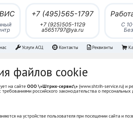
РВИС
+7 (495)565-1797
Работ
нный
+7 (925)505-1129
С 10
ентр
a5651797@ya.ru
Без
нас
Услуги АСЦ
Контакты
Реквизиты
Ка
ия файлов cookie
ует на сайте
ООО \»Штрих-сервис\»
(www.shtrih-service.ru) и р
 с требованиями российского законодательства о персональных 
аняются на устройстве пользователя при посещении сайта и поз