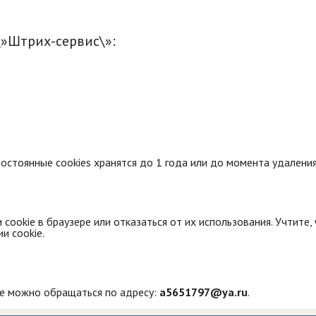
\»Штрих-сервис\»:
Постоянные cookies хранятся до 1 года или до момента удалени
ookie в браузере или отказаться от их использования. Учтите,
и cookie.
ie можно обращаться по адресу:
a5651797@ya.ru
.